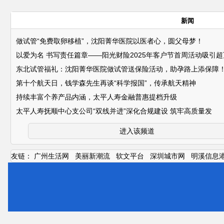
新闻
做试管“免费取卵移植”，沈阳菁华医院以医者心，圆父母梦！
！
以爱为名 书写责任篇章——阳光财险2025年客户节首周活动吸引
东北试管福礼：沈阳菁华医院做试管送保险活动，助孕路上添保障
第十个航天日，钱学森先生再谈“科学报国”，传承航天精神
持续丰富个养产品内涵，太平人寿金融普惠提档升级
太平人寿抚顺中心支公司“双线并进”深化合规建设 筑牢高质量发
进入该频道
友链：
广州生活网
美丽新潮流
软文平台
深圳城市网
明溪信息